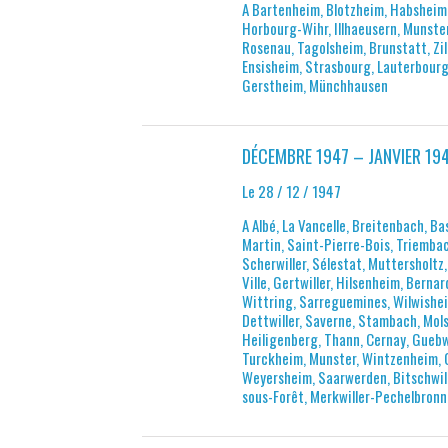
A Bartenheim, Blotzheim, Habsheim,
Horbourg-Wihr, Illhaeusern, Munster
Rosenau, Tagolsheim, Brunstatt, Zil
Ensisheim, Strasbourg, Lauterbourg
Gerstheim, Münchhausen
DÉCEMBRE 1947 – JANVIER 194
Le 28 / 12 / 1947
A Albé, La Vancelle, Breitenbach, B
Martin, Saint-Pierre-Bois, Triembac
Scherwiller, Sélestat, Muttersholtz
Ville, Gertwiller, Hilsenheim, Bernar
Wittring, Sarreguemines, Wilwishei
Dettwiller, Saverne, Stambach, Mol
Heiligenberg, Thann, Cernay, Guebwil
Turckheim, Munster, Wintzenheim, 
Weyersheim, Saarwerden, Bitschwiller
sous-Forêt, Merkwiller-Pechelbronn