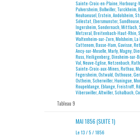
Sainte-Croix-en-Plaine, Horbourg-W
Pulversheim, Bollwiller, Turckheim,
Neuhaeusel, Erstein, Andolsheim, St
Sélestat, Ebersmunster, Sundhouse,
Ingersheim, Sondernach, Mittlach, 
Metzeral, Breitenbach-Haut-Rhin, Sc
Waltenheim-sur-Zorn, Molsheim, La 
Cattenom, Basse-Ham, Gavisse, Rette
Ancy-sur-Moselle, Marly, Magny, Dieu
Russ, Heiligenberg, Dinsheim-sur-B
Val, Neuve-Eglise, Netzenbach, Rat
Sainte-Croix-aux-Mines, Rothau, Mu
Fegersheim, Ostwald, Osthouse, Ger
Ostheim, Scherwiller, Huningue, Mo
Roupeldange, Eblange, Freistroff, 
Viberswiller, Altwiller, Schalbach, Co
Tableau 9
MAI 1856 (SUITE 1)
Le 13 / 5 / 1856