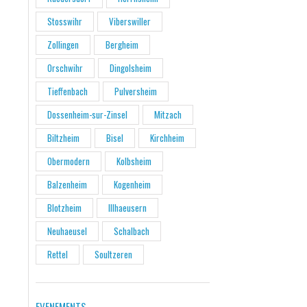
Stosswihr
Viberswiller
Zollingen
Bergheim
Orschwihr
Dingolsheim
Tieffenbach
Pulversheim
Dossenheim-sur-Zinsel
Mitzach
Biltzheim
Bisel
Kirchheim
Obermodern
Kolbsheim
Balzenheim
Kogenheim
Blotzheim
Illhaeusern
Neuhaeusel
Schalbach
Rettel
Soultzeren
EVENEMENTS