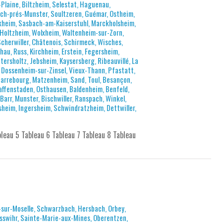
Plaine, Biltzheim, Selestat, Haguenau,
h-prés-Munster, Soultzeren, Guémar, Ostheim,
rkheim, Sasbach-am-Kaiserstuhl, Marckholsheim,
Holtzheim, Wolxheim, Waltenheim-sur-Zorn,
herwiller, Châtenois, Schirmeck, Wisches,
au, Russ, Kirchheim, Erstein, Fegersheim,
ersholtz, Jebsheim, Kaysersberg, Ribeauvillé, La
 Dossenheim-sur-Zinsel, Vieux-Thann, Pfastatt,
arrebourg, Matzenheim, Sand, Toul, Besançon,
raffenstaden, Osthausen, Baldenheim, Benfeld,
arr, Munster, Bischwiller, Ranspach, Winkel,
isheim, Ingersheim, Schwindratzheim, Dettwiller,
bleau 5 Tableau 6 Tableau 7 Tableau 8 Tableau
sur-Moselle, Schwarzbach, Hersbach, Orbey,
osswihr, Sainte-Marie-aux-Mines, Oberentzen,