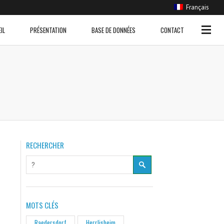
Français
EVENEMENTS
IL
PRÉSENTATION
BASE DE DONNÉES
CONTACT
Coulée de boue
(11)
Crue sans inondation
(265)
Inondation
(554)
Remontée de nappe
(11)
Ruissellement urbain
(85)
RECHERCHER
MOTS CLÉS
Raedersdorf
Herrlisheim