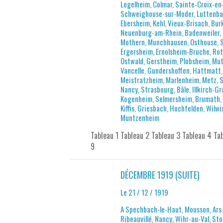
Logelheim, Colmar, Sainte-Croix-en-
Schweighouse-sur-Moder, Luttenbac
Ebersheim, Kehl, Vieux-Brisach, Bu
Neuenburg-am-Rhein, Badenweiler, 
Mothern, Munchhausen, Osthouse, Sc
Ergersheim, Ernolsheim-Bruche, Roth
Ostwald, Gerstheim, Plobsheim, Mutt
Vancelle, Gundershoffen, Hattmatt,
Meistratzheim, Marlenheim, Metz, S
Nancy, Strasbourg, Bâle, Illkirch-G
Kogenheim, Selmersheim, Brumath, B
Kiffis, Griesbach, Hochfelden, Wilw
Muntzenheim
Tableau 1 Tableau 2 Tableau 3 Tableau 4 Ta
9
DÉCEMBRE 1919 (SUITE)
Le 21 / 12 / 1919
A Spechbach-le-Haut, Mousson, Ars-
Ribeauvillé, Nancy, Wihr-au-Val, St