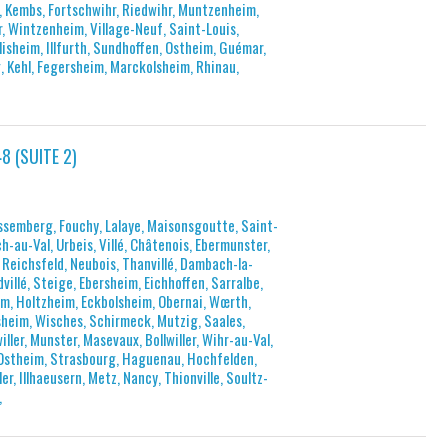
 Kembs, Fortschwihr, Riedwihr, Muntzenheim,
, Wintzenheim, Village-Neuf, Saint-Louis,
lisheim, Illfurth, Sundhoffen, Ostheim, Guémar,
, Kehl, Fegersheim, Marckolsheim, Rhinau,
8 (SUITE 2)
assemberg, Fouchy, Lalaye, Maisonsgoutte, Saint-
h-au-Val, Urbeis, Villé, Châtenois, Ebermunster,
, Reichsfeld, Neubois, Thanvillé, Dambach-la-
dvillé, Steige, Ebersheim, Eichhoffen, Sarralbe,
m, Holtzheim, Eckbolsheim, Obernai, Wœrth,
sheim, Wisches, Schirmeck, Mutzig, Saales,
ler, Munster, Masevaux, Bollwiller, Wihr-au-Val,
Ostheim, Strasbourg, Haguenau, Hochfelden,
, Illhaeusern, Metz, Nancy, Thionville, Soultz-
,