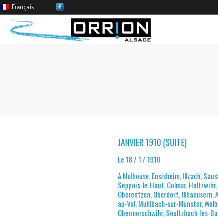
Français
JANVIER 1910 (SUITE)
Le 18 / 1 / 1910
A Mulhouse, Ensisheim, Illzach, Sau
Seppois-le-Haut, Colmar, Holtzwihr
Oberentzen, Oberdorf, Illhaeusern,
au-Val, Muhlbach-sur-Munster, Wal
Obermorschwihr, Soultzbach-les-Ba