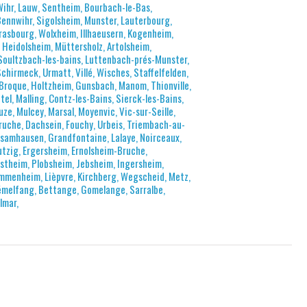
ihr, Lauw, Sentheim, Bourbach-le-Bas,
 Bennwihr, Sigolsheim, Munster, Lauterbourg,
rasbourg, Wolxheim, Illhaeusern, Kogenheim,
 Heidolsheim, Müttersholz, Artolsheim,
Soultzbach-les-bains, Luttenbach-prés-Munster,
hirmeck, Urmatt, Villé, Wisches, Staffelfelden,
Broque, Holtzheim, Gunsbach, Manom, Thionville,
l, Malling, Contz-les-Bains, Sierck-les-Bains,
ze, Mulcey, Marsal, Moyenvic, Vic-sur-Seille,
ruche, Dachsein, Fouchy, Urbeis, Triembach-au-
hsamhausen, Grandfontaine, Lalaye, Noirceaux,
tzig, Ergersheim, Ernolsheim-Bruche,
stheim, Plobsheim, Jebsheim, Ingersheim,
mmenheim, Lièpvre, Kirchberg, Wegscheid, Metz,
Rémelfang, Bettange, Gomelange, Sarralbe,
lmar,