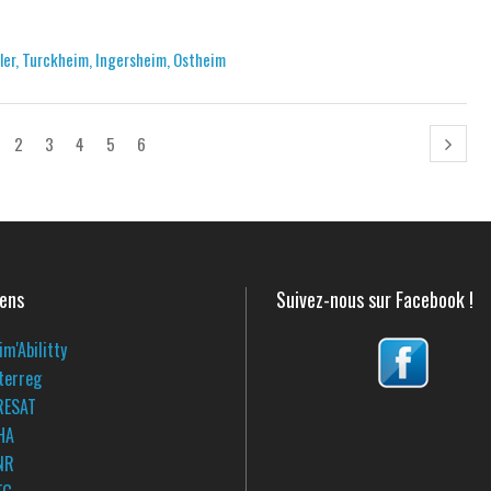
ler, Turckheim, Ingersheim, Ostheim
2
3
4
5
6
iens
Suivez-nous sur Facebook !
im'Abilitty
terreg
RESAT
HA
NR