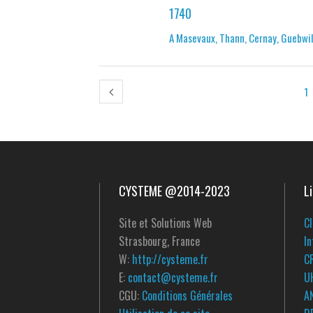
1740
A Masevaux, Thann, Cernay, Guebwil
1
CYSTEME @2014-2023
L
Site et Solutions Web
Cl
Strasbourg, France
In
W:
http://cysteme.fr
C
E:
contact@cysteme.fr
U
CGU:
Conditions Générales
A