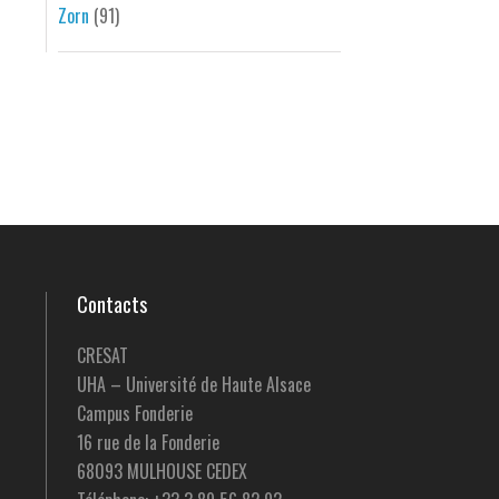
Zorn
(91)
Contacts
CRESAT
UHA – Université de Haute Alsace
Campus Fonderie
16 rue de la Fonderie
68093 MULHOUSE CEDEX