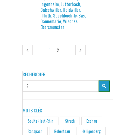
Ingenheim, Lutterbach,
Balschwiller, Heidwiller,
Illfuth, Spechbach-le-Bas,
Dannemarie, Wisches,
Ebersmunster
1
2
RECHERCHER
MOTS CLÉS
Soultz-Haut-Rhin
Struth
Eschau
Ranspach
Robertsau
Heiligenberg