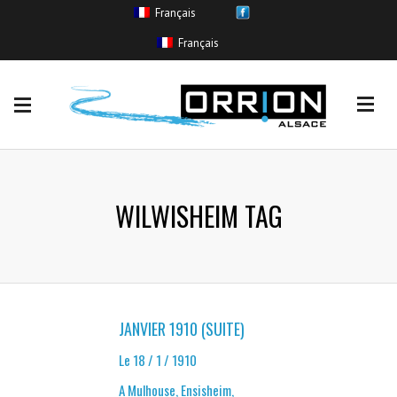
Français
EVENEMENTS
Français
Coulée de boue
(11)
Crue sans inondation
(265)
Inondation
(554)
Remontée de nappe
(11)
Ruissellement urbain
(85)
WILWISHEIM TAG
JANVIER 1910 (SUITE)
Le 18 / 1 / 1910
A Mulhouse, Ensisheim,