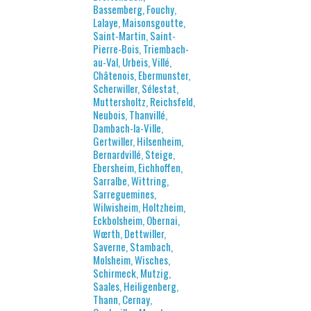
Bassemberg, Fouchy,
Lalaye, Maisonsgoutte,
Saint-Martin, Saint-
Pierre-Bois, Triembach-
au-Val, Urbeis, Villé,
Châtenois, Ebermunster,
Scherwiller, Sélestat,
Muttersholtz, Reichsfeld,
Neubois, Thanvillé,
Dambach-la-Ville,
Gertwiller, Hilsenheim,
Bernardvillé, Steige,
Ebersheim, Eichhoffen,
Sarralbe, Wittring,
Sarreguemines,
Wilwisheim, Holtzheim,
Eckbolsheim, Obernai,
Wœrth, Dettwiller,
Saverne, Stambach,
Molsheim, Wisches,
Schirmeck, Mutzig,
Saales, Heiligenberg,
Thann, Cernay,