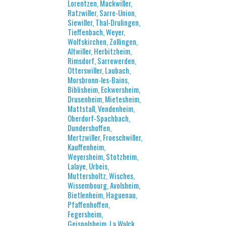
Lorentzen, Mackwiller,
Ratzwiller, Sarre-Union,
Siewiller, Thal-Drulingen,
Tieffenbach, Weyer,
Wolfskirchen, Zollingen,
Altwiller, Herbitzheim,
Rimsdorf, Sarrewerden,
Otterswiller, Laubach,
Morsbronn-les-Bains,
Biblisheim, Eckwersheim,
Drusenheim, Mietesheim,
Mattstall, Vendenheim,
Oberdorf-Spachbach,
Dundershoffen,
Mertzwiller, Froeschwiller,
Kauffenheim,
Weyersheim, Stotzheim,
Lalaye, Urbeis,
Muttersholtz, Wisches,
Wissembourg, Avolsheim,
Bietlenheim, Haguenau,
Pfaffenhoffen,
Fegersheim,
Geispolsheim, La Walck,