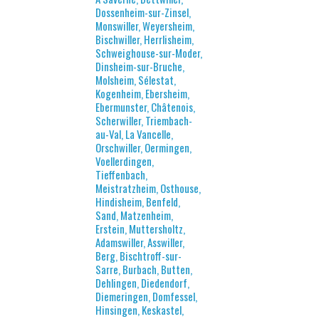
Dossenheim-sur-Zinsel,
Monswiller, Weyersheim,
Bischwiller, Herrlisheim,
Schweighouse-sur-Moder,
Dinsheim-sur-Bruche,
Molsheim, Sélestat,
Kogenheim, Ebersheim,
Ebermunster, Châtenois,
Scherwiller, Triembach-
au-Val, La Vancelle,
Orschwiller, Oermingen,
Voellerdingen,
Tieffenbach,
Meistratzheim, Osthouse,
Hindisheim, Benfeld,
Sand, Matzenheim,
Erstein, Muttersholtz,
Adamswiller, Asswiller,
Berg, Bischtroff-sur-
Sarre, Burbach, Butten,
Dehlingen, Diedendorf,
Diemeringen, Domfessel,
Hinsingen, Keskastel,