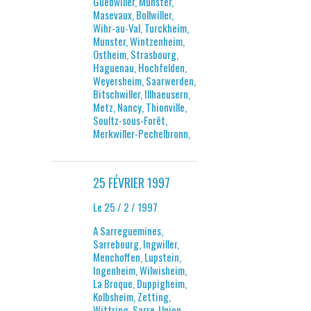
Guebwiller, Munster,
Masevaux, Bollwiller,
Wihr-au-Val, Turckheim,
Munster, Wintzenheim,
Ostheim, Strasbourg,
Haguenau, Hochfelden,
Weyersheim, Saarwerden,
Bitschwiller, Illhaeusern,
Metz, Nancy, Thionville,
Soultz-sous-Forêt,
Merkwiller-Pechelbronn,
25 FÉVRIER 1997
Le 25 / 2 / 1997
A Sarreguemines,
Sarrebourg, Ingwiller,
Menchoffen, Lupstein,
Ingenheim, Wilwisheim,
La Broque, Duppigheim,
Kolbsheim, Zetting,
Wittring, Sarre-Union,