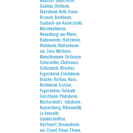
Munster, Soultzeren,
Guémar, Ostheim,
Ebersheim, Kehl, Vieux-
Brisach, Burkheim,
Sasbach-am-Kaiserstuhl,
Marckholsheim,
Neuenburg-am-Rhein,
Badenweiler, Holtzheim,
Wolxheim, Waltenheim-
sur-Zorn, Mothern,
Munchhausen, Osthouse,
Scherwiller, Châtenois,
Schirmeck, Wisches,
Ergersheim, Ernolsheim-
Bruche, Rothau, Russ,
Kirchheim, Erstein,
Fegersheim, Ostwald,
Gerstheim, Plobsheim,
Muttersholtz, Jebsheim,
Kaysersberg, Ribeauvillé,
La Vancelle,
Gundershoffen,
Hattmatt, Dossenheim-
sur-Zinsel, Vieux-Thann,