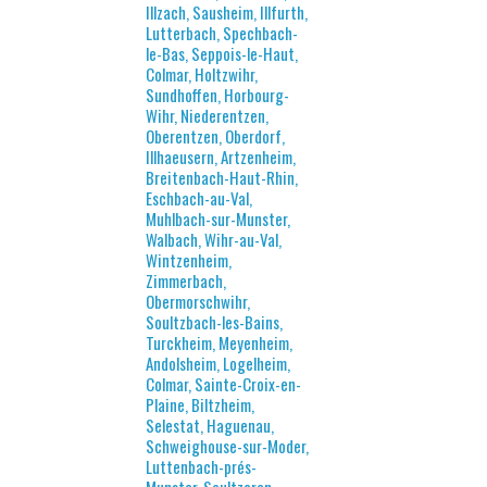
Illzach, Sausheim, Illfurth,
Lutterbach, Spechbach-
le-Bas, Seppois-le-Haut,
Colmar, Holtzwihr,
Sundhoffen, Horbourg-
Wihr, Niederentzen,
Oberentzen, Oberdorf,
Illhaeusern, Artzenheim,
Breitenbach-Haut-Rhin,
Eschbach-au-Val,
Muhlbach-sur-Munster,
Walbach, Wihr-au-Val,
Wintzenheim,
Zimmerbach,
Obermorschwihr,
Soultzbach-les-Bains,
Turckheim, Meyenheim,
Andolsheim, Logelheim,
Colmar, Sainte-Croix-en-
Plaine, Biltzheim,
Selestat, Haguenau,
Schweighouse-sur-Moder,
Luttenbach-prés-