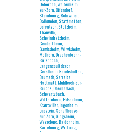
Ueberach, Waltenheim-
sur-Zorn, Offendorf,
Steinbourg, Rohrwiller,
Dalhunden, Stattmatten,
Lorentzen, Stotzheim,
Thanvillé,
Schwindratzheim,
Geudertheim,
Gambsheim, Wilwisheim,
Mothern, Drachenbronn-
Birlenbach,
Langensoultzbach,
Gerstheim, Reichshoffen,
Brumath, Sarralbe,
Hattmatt, Muhlbach-sur-
Bruche, Oberhaslach,
Schwartzbach,
Witternheim, Hilsenheim,
Krautwiller, Ingenheim,
Lupstein, Schaffhouse-
sur-Zorn, Gingsheim,
Wasselone, Baldenheim,
Sarrebourg, Wittring,