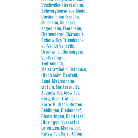
Bischwiller, Herrlisheim,
Schweighouse-sur-Moder,
Dinsheim-sur-Bruche,
Molsheim, Sélestat,
Kogenheim, Ebersheim,
Ebermunster, Châtenois,
Scherwiller, Triembach-
au-Val, La Vancelle,
Orschwiller, Oermingen,
Voellerdingen,
Tieffenbach,
Meistratzheim, Osthouse,
Hindisheim, Benfeld,
Sand, Matzenheim,
Erstein, Muttersholtz,
Adamswiller, Asswiller,
Berg, Bischtroff-sur-
Sarre, Burbach, Butten,
Dehlingen, Diedendorf,
Diemeringen, Domfessel,
Hinsingen, Keskastel,
Lorentzen, Mackwiller,
Ratzwiller, Sarre-Union,