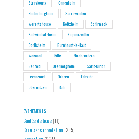
Strasbourg
Ohnenheim
Niederhergheim
Sarrewerden
Werentzhouse
Boltzheim
Schirmeck
Schwindratzheim
Roppenzwiller
Dorlisheim
Burnhaupt-le-Haut
Weisweil
Kiffis
Niederentzen
Benfeld
Oberhergheim
Saint-Ulrich
Levoncourt
Oderen
Enhwihr
Oberentzen
Buhl
EVENEMENTS
Coulée de boue
(11)
Crue sans inondation
(265)