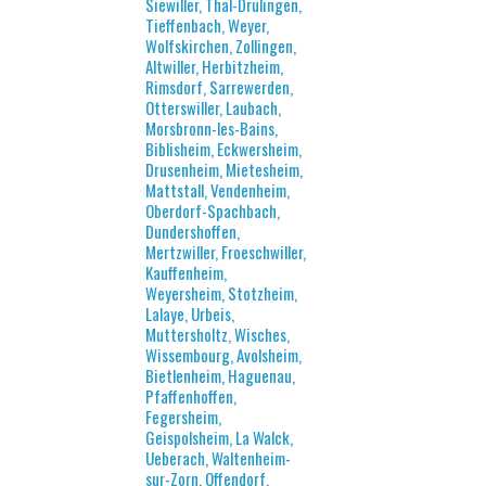
Siewiller, Thal-Drulingen,
Tieffenbach, Weyer,
Wolfskirchen, Zollingen,
Altwiller, Herbitzheim,
Rimsdorf, Sarrewerden,
Otterswiller, Laubach,
Morsbronn-les-Bains,
Biblisheim, Eckwersheim,
Drusenheim, Mietesheim,
Mattstall, Vendenheim,
Oberdorf-Spachbach,
Dundershoffen,
Mertzwiller, Froeschwiller,
Kauffenheim,
Weyersheim, Stotzheim,
Lalaye, Urbeis,
Muttersholtz, Wisches,
Wissembourg, Avolsheim,
Bietlenheim, Haguenau,
Pfaffenhoffen,
Fegersheim,
Geispolsheim, La Walck,
Ueberach, Waltenheim-
sur-Zorn, Offendorf,