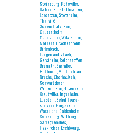
Steinbourg, Rohrwiller,
Dalhunden, Stattmatten,
Lorentzen, Stotzheim,
Thanvillé,
Schwindratzheim,
Geudertheim,
Gambsheim, Wilwisheim,
Mothern, Drachenbronn-
Birlenbach,
Langensoultzbach,
Gerstheim, Reichshoffen,
Brumath, Sarralbe,
Hattmatt, Muhlbach-sur-
Bruche, Oberhaslach,
Schwartzbach,
Witternheim, Hilsenheim,
Krautwiller, Ingenheim,
Lupstein, Schaffhouse-
sur-Zorn, Gingsheim,
Wasselone, Baldenheim,
Sarrebourg, Wittring,
Sarreguemines,
Haskirchen, Eschbourg,