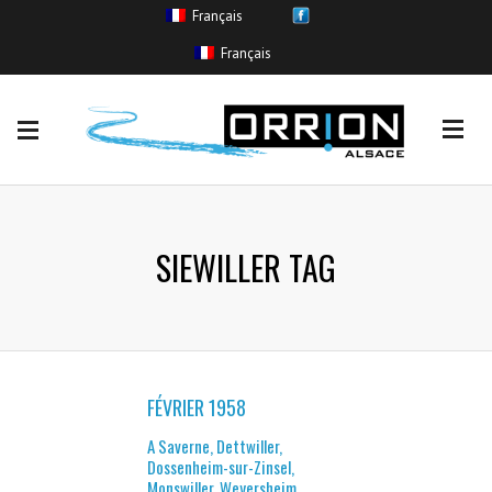
Français
EVENEMENTS
Français
Coulée de boue
(11)
Crue sans inondation
(265)
Inondation
(554)
Remontée de nappe
(11)
Ruissellement urbain
(85)
SIEWILLER TAG
FÉVRIER 1958
A Saverne, Dettwiller,
Dossenheim-sur-Zinsel,
Monswiller, Weyersheim,