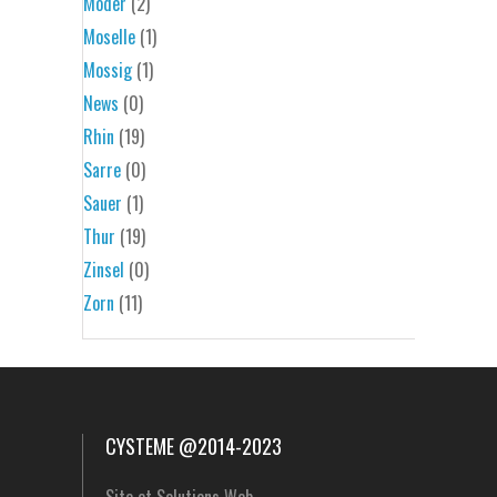
Moder
(2)
Moselle
(1)
Mossig
(1)
News
(0)
Rhin
(19)
Sarre
(0)
Sauer
(1)
Thur
(19)
Zinsel
(0)
Zorn
(11)
CYSTEME @2014-2023