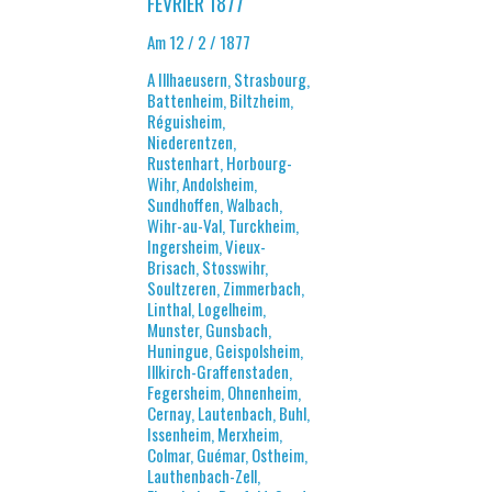
FÉVRIER 1877
Am 12 / 2 / 1877
A Illhaeusern, Strasbourg,
Battenheim, Biltzheim,
Réguisheim,
Niederentzen,
Rustenhart, Horbourg-
Wihr, Andolsheim,
Sundhoffen, Walbach,
Wihr-au-Val, Turckheim,
Ingersheim, Vieux-
Brisach, Stosswihr,
Soultzeren, Zimmerbach,
Linthal, Logelheim,
Munster, Gunsbach,
Huningue, Geispolsheim,
Illkirch-Graffenstaden,
Fegersheim, Ohnenheim,
Cernay, Lautenbach, Buhl,
Issenheim, Merxheim,
Colmar, Guémar, Ostheim,
Lauthenbach-Zell,