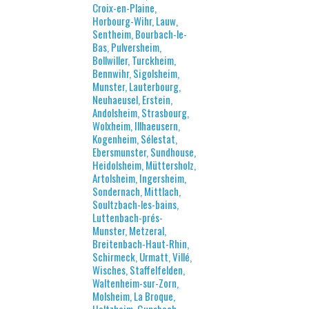
Croix-en-Plaine,
Horbourg-Wihr, Lauw,
Sentheim, Bourbach-le-
Bas, Pulversheim,
Bollwiller, Turckheim,
Bennwihr, Sigolsheim,
Munster, Lauterbourg,
Neuhaeusel, Erstein,
Andolsheim, Strasbourg,
Wolxheim, Illhaeusern,
Kogenheim, Sélestat,
Ebersmunster, Sundhouse,
Heidolsheim, Müttersholz,
Artolsheim, Ingersheim,
Sondernach, Mittlach,
Soultzbach-les-bains,
Luttenbach-prés-
Munster, Metzeral,
Breitenbach-Haut-Rhin,
Schirmeck, Urmatt, Villé,
Wisches, Staffelfelden,
Waltenheim-sur-Zorn,
Molsheim, La Broque,