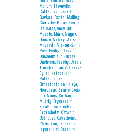
Holtzheim, Gunsbach,
Manom, Thionville,
Cattenom, Basse-Ham,
Gavisse, Rettel, Malling,
Contz-les-Bains, Sierck-
les-Bains, Ancy-sur-
Moselle, Marly, Magny,
Dieuze, Mulcey, Marsal,
Moyenvic, Vic-sur-Seille,
Russ, Heiligenberg,
Dinsheim-sur-Bruche,
Dachsein, Fouchy, Urbeis,
Triembach-au-Val, Neuve-
Eglise, Netzenbach,
Rathsamhausen,
Grandfontaine, Lalaye,
Noirceaux, Sainte-Croix-
aux-Mines, Rothau,
Mutzig, Ergersheim,
Ernolsheim-Bruche,
Fegersheim, Ostwald,
Osthouse, Gerstheim,
Plobsheim, Jebsheim,
Ingersheim, Ostheim,