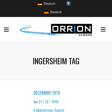
Deutsch
HOCHWASSEREREIGNISSE
Deutsch
Coulée de boue
(0)
Crue sans inondation
(6)
Inondation
(52)
Remontée de nappe
(0)
Ruissellement urbain
(2)
INGERSHEIM TAG
DÉCEMBRE 1919
Am 21 / 12 / 1919
A Oberentzen, Sainte-