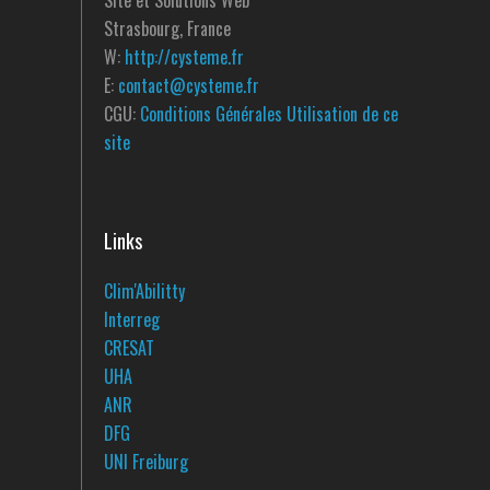
Site et Solutions Web
Strasbourg, France
W:
http://cysteme.fr
E:
contact@cysteme.fr
CGU:
Conditions Générales Utilisation de ce
site
Links
Clim'Abilitty
Interreg
CRESAT
UHA
ANR
DFG
UNI Freiburg