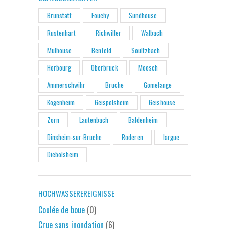
Brunstatt
Fouchy
Sundhouse
Rustenhart
Richwiller
Walbach
Mulhouse
Benfeld
Soultzbach
Horbourg
Oberbruck
Moosch
Ammerschwihr
Bruche
Gomelange
Kogenheim
Geispolsheim
Geishouse
Zorn
Lautenbach
Baldenheim
Dinsheim-sur-Bruche
Roderen
largue
Diebolsheim
HOCHWASSEREREIGNISSE
Coulée de boue
(0)
Crue sans inondation
(6)