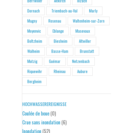
Berrwiller
Altkirch
Illzach
Dornach
Triembach-au-Val
Marly
Magny
Rosenau
Waltenheim-sur-Zorn
Moyenvic
Eblange
Masevaux
Boltzheim
Biesheim
Altwiller
Walheim
Basse-Ham
Brunstatt
Mutzig
Guémar
Netzenbach
Riquewihr
Rheinau
Aubure
Bergheim
HOCHWASSEREREIGNISSE
Coulée de boue
(0)
Crue sans inondation
(6)
Inondation
(52)