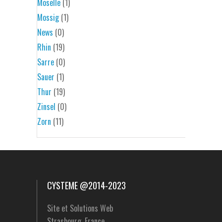
Moselle
(1)
Mossig
(1)
News
(0)
Rhin
(19)
Sarre
(0)
Sauer
(1)
Thur
(19)
Zinsel
(0)
Zorn
(11)
CYSTEME @2014-2023
Site et Solutions Web
Strasbourg, France