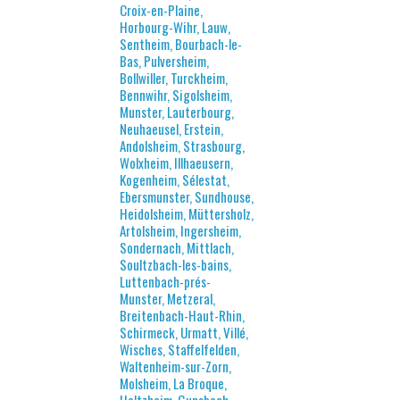
Croix-en-Plaine,
Horbourg-Wihr, Lauw,
Sentheim, Bourbach-le-
Bas, Pulversheim,
Bollwiller, Turckheim,
Bennwihr, Sigolsheim,
Munster, Lauterbourg,
Neuhaeusel, Erstein,
Andolsheim, Strasbourg,
Wolxheim, Illhaeusern,
Kogenheim, Sélestat,
Ebersmunster, Sundhouse,
Heidolsheim, Müttersholz,
Artolsheim, Ingersheim,
Sondernach, Mittlach,
Soultzbach-les-bains,
Luttenbach-prés-
Munster, Metzeral,
Breitenbach-Haut-Rhin,
Schirmeck, Urmatt, Villé,
Wisches, Staffelfelden,
Waltenheim-sur-Zorn,
Molsheim, La Broque,