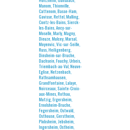
Holtzheim, Gunsbach,
Manom, Thionville,
Cattenom, Basse-Ham,
Gavisse, Rettel, Malling,
Contz-les-Bains, Sierck-
les-Bains, Ancy-sur-
Moselle, Marly, Magny,
Dieuze, Mulcey, Marsal,
Moyenvic, Vic-sur-Seille,
Russ, Heiligenberg,
Dinsheim-sur-Bruche,
Dachsein, Fouchy, Urbeis,
Triembach-au-Val, Neuve-
Eglise, Netzenbach,
Rathsamhausen,
Grandfontaine, Lalaye,
Noirceaux, Sainte-Croix-
aux-Mines, Rothau,
Mutzig, Ergersheim,
Ernolsheim-Bruche,
Fegersheim, Ostwald,
Osthouse, Gerstheim,
Plobsheim, Jebsheim,
Ingersheim, Ostheim,