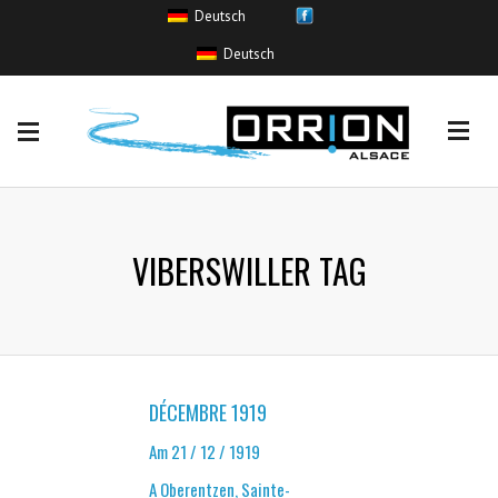
Deutsch
HOCHWASSEREREIGNISSE
Deutsch
Coulée de boue
(0)
Crue sans inondation
(6)
Inondation
(52)
Remontée de nappe
(0)
Ruissellement urbain
(2)
VIBERSWILLER TAG
DÉCEMBRE 1919
Am 21 / 12 / 1919
A Oberentzen, Sainte-