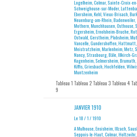
Logelheim, Colmar, Sainte-Croix-en-
Schweighouse-sur-Moder, Luttenbac
Ebersheim, Kehl, Vieux-Brisach, Bu
Neuenburg-am-Rhein, Badenweiler, 
Mothern, Munchhausen, Osthouse, Sc
Ergersheim, Ernolsheim-Bruche, Roth
Ostwald, Gerstheim, Plobsheim, Mutt
Vancelle, Gundershoffen, Hattmatt,
Meistratzheim, Marlenheim, Metz, S
Nancy, Strasbourg, Bâle, Illkirch-G
Kogenheim, Selmersheim, Brumath, B
Kiffis, Griesbach, Hochfelden, Wilw
Muntzenheim
Tableau 1 Tableau 2 Tableau 3 Tableau 4 Ta
9
JANVIER 1910
Le 18 / 1 / 1910
A Mulhouse, Ensisheim, Illzach, Sau
Seppois-le-Haut, Colmar, Holtzwihr