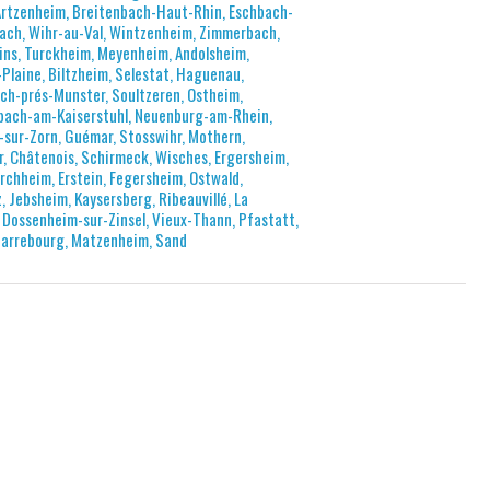
 Artzenheim, Breitenbach-Haut-Rhin, Eschbach-
bach, Wihr-au-Val, Wintzenheim, Zimmerbach,
ins, Turckheim, Meyenheim, Andolsheim,
Plaine, Biltzheim, Selestat, Haguenau,
h-prés-Munster, Soultzeren, Ostheim,
asbach-am-Kaiserstuhl, Neuenburg-am-Rhein,
sur-Zorn, Guémar, Stosswihr, Mothern,
, Châtenois, Schirmeck, Wisches, Ergersheim,
rchheim, Erstein, Fegersheim, Ostwald,
 Jebsheim, Kaysersberg, Ribeauvillé, La
 Dossenheim-sur-Zinsel, Vieux-Thann, Pfastatt,
Sarrebourg, Matzenheim, Sand