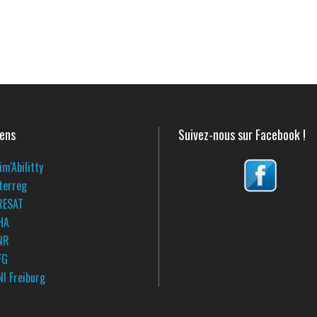
iens
Suivez-nous sur Facebook !
im'Abilitty
terreg
RESAT
HA
NR
FG
I Freiburg