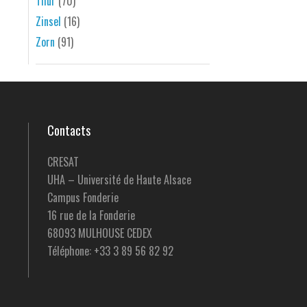
Thur
(70)
Zinsel
(16)
Zorn
(91)
Contacts
CRESAT
UHA – Université de Haute Alsace
Campus Fonderie
16 rue de la Fonderie
68093 MULHOUSE CEDEX
Téléphone: +33 3 89 56 82 92