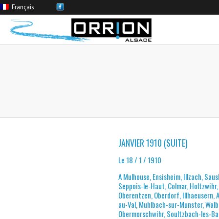
Français
JANVIER 1910 (SUITE)
Le 18 / 1 / 1910
A Mulhouse, Ensisheim, Illzach, Sau
Seppois-le-Haut, Colmar, Holtzwihr
Oberentzen, Oberdorf, Illhaeusern,
au-Val, Muhlbach-sur-Munster, Wal
Obermorschwihr, Soultzbach-les-Ba