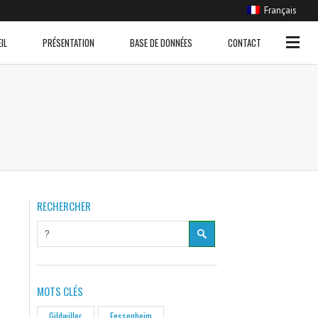
Français
EVENEMENTS
IL
PRÉSENTATION
BASE DE DONNÉES
CONTACT
Coulée de boue
(11)
Crue sans inondation
(265)
Inondation
(554)
Remontée de nappe
(11)
Ruissellement urbain
(85)
RECHERCHER
MOTS CLÉS
Gildwiller
Fessenheim