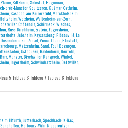
Plaine, Biltzheim, Selestat, Haguenau,
h-prés-Munster, Soultzeren, Guémar, Ostheim,
rkheim, Sasbach-am-Kaiserstuhl, Marckholsheim,
Holtzheim, Wolxheim, Waltenheim-sur-Zorn,
herwiller, Châtenois, Schirmeck, Wisches,
au, Russ, Kirchheim, Erstein, Fegersheim,
ersholtz, Jebsheim, Kaysersberg, Ribeauvillé, La
 Dossenheim-sur-Zinsel, Vieux-Thann, Pfastatt,
arrebourg, Matzenheim, Sand, Toul, Besançon,
raffenstaden, Osthausen, Baldenheim, Benfeld,
arr, Munster, Bischwiller, Ranspach, Winkel,
isheim, Ingersheim, Schwindratzheim, Dettwiller,
bleau 5 Tableau 6 Tableau 7 Tableau 8 Tableau
sheim, Illfurth, Lutterbach, Spechbach-le-Bas,
, Sundhoffen, Horbourg-Wihr, Niederentzen,