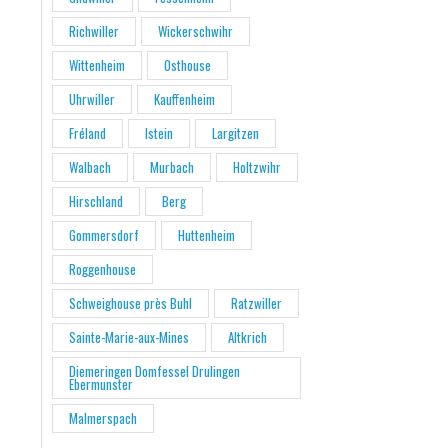
Richwiller
Wickerschwihr
Wittenheim
Osthouse
Uhrwiller
Kauffenheim
Fréland
Istein
Largitzen
Walbach
Murbach
Holtzwihr
Hirschland
Berg
Gommersdorf
Huttenheim
Roggenhouse
Schweighouse près Buhl
Ratzwiller
Sainte-Marie-aux-Mines
Altkrich
Diemeringen Domfessel Drulingen
Ebermunster
Malmerspach