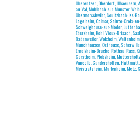
Oberentzen, Oberdorf, Illhaeusern,
au-Val, Muhlbach-sur-Munster, Wal
Obermorschwihr, Soultzbach-les-Ba
Logelheim, Colmar, Sainte-Croix-en-
Schweighouse-sur-Moder, Luttenbac
Ebersheim, Kehl, Vieux-Brisach, S
Badenweiler, Wolxheim, Waltenheim-
Munchhausen, Osthouse, Scherwiller
Ernolsheim-Bruche, Rothau, Russ, Ki
Gerstheim, Plobsheim, Muttersholtz,
Vancelle, Gundershoffen, Hattmatt,
Meistratzheim, Marlenheim, Metz, 