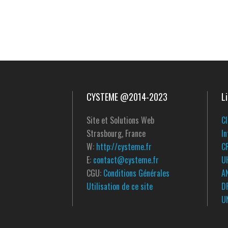
CYSTEME @2014-2023
L
Site et Solutions Web
Cl
Strasbourg, France
In
W:
http://cysteme.fr
C
E:
contact@cysteme.fr
U
CGU:
Conditions Générales
A
Utilisation de ce site
D
UN