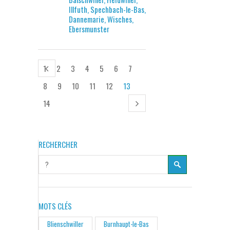
Illfuth, Spechbach-le-Bas,
Dannemarie, Wisches,
Ebersmunster
1
2
3
4
5
6
7
8
9
10
11
12
13
14
RECHERCHER
MOTS CLÉS
Blienschwiller
Burnhaupt-le-Bas