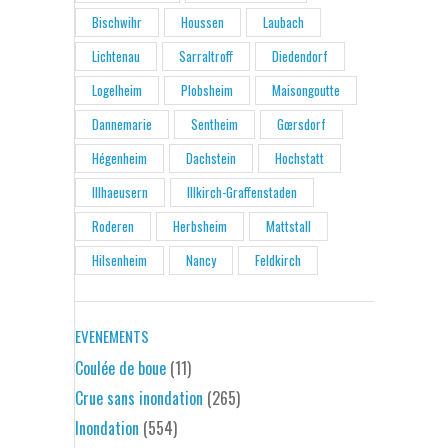
Bischwihr
Houssen
Laubach
Lichtenau
Sarraltroff
Diedendorf
Logelheim
Plobsheim
Maisongoutte
Dannemarie
Sentheim
Gœrsdorf
Hégenheim
Dachstein
Hochstatt
Illhaeusern
Illkirch-Graffenstaden
Roderen
Herbsheim
Mattstall
Hilsenheim
Nancy
Feldkirch
EVENEMENTS
Coulée de boue
(11)
Crue sans inondation
(265)
Inondation
(554)