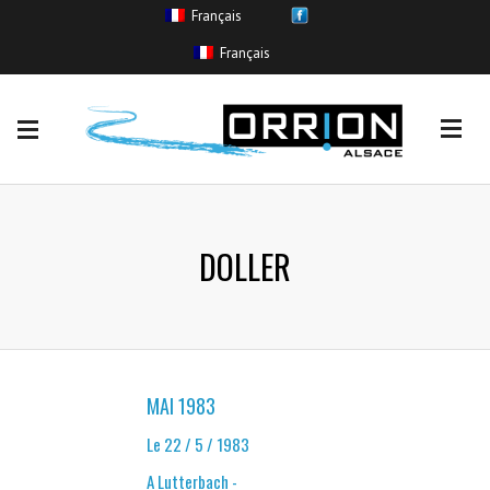
Français
EVENEMENTS
Français
Coulée de boue
(11)
Crue sans inondation
(265)
Inondation
(554)
Remontée de nappe
(11)
Ruissellement urbain
(85)
DOLLER
MAI 1983
Le 22 / 5 / 1983
A Lutterbach -