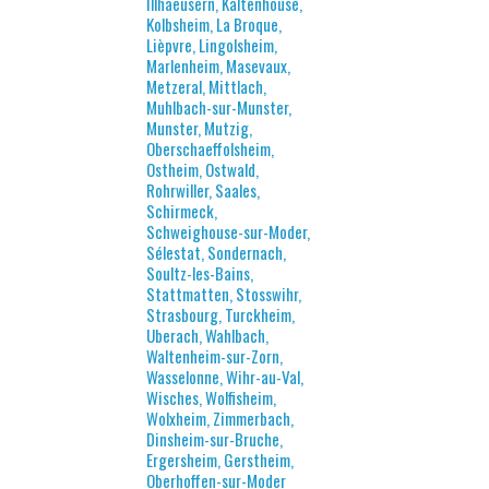
Illhaeusern, Kaltenhouse,
Kolbsheim, La Broque,
Lièpvre, Lingolsheim,
Marlenheim, Masevaux,
Metzeral, Mittlach,
Muhlbach-sur-Munster,
Munster, Mutzig,
Oberschaeffolsheim,
Ostheim, Ostwald,
Rohrwiller, Saales,
Schirmeck,
Schweighouse-sur-Moder,
Sélestat, Sondernach,
Soultz-les-Bains,
Stattmatten, Stosswihr,
Strasbourg, Turckheim,
Uberach, Wahlbach,
Waltenheim-sur-Zorn,
Wasselonne, Wihr-au-Val,
Wisches, Wolfisheim,
Wolxheim, Zimmerbach,
Dinsheim-sur-Bruche,
Ergersheim, Gerstheim,
Oberhoffen-sur-Moder