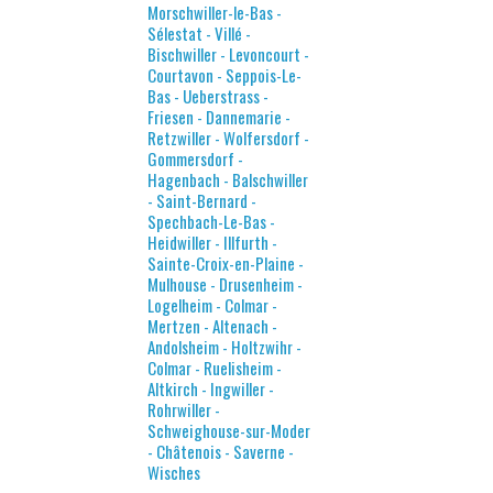
Morschwiller-le-Bas -
Sélestat - Villé -
Bischwiller - Levoncourt -
Courtavon - Seppois-Le-
Bas - Ueberstrass -
Friesen - Dannemarie -
Retzwiller - Wolfersdorf -
Gommersdorf -
Hagenbach - Balschwiller
- Saint-Bernard -
Spechbach-Le-Bas -
Heidwiller - Illfurth -
Sainte-Croix-en-Plaine -
Mulhouse - Drusenheim -
Logelheim - Colmar -
Mertzen - Altenach -
Andolsheim - Holtzwihr -
Colmar - Ruelisheim -
Altkirch - Ingwiller -
Rohrwiller -
Schweighouse-sur-Moder
- Châtenois - Saverne -
Wisches