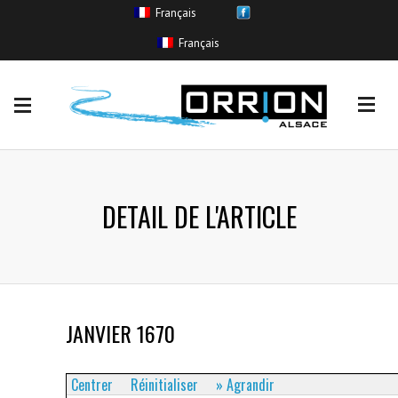
Français
EVENEMENTS
Français
Coulée de boue
(11)
Crue sans inondation
(265)
Inondation
(554)
Remontée de nappe
(11)
Ruissellement urbain
(85)
DETAIL DE L'ARTICLE
JANVIER 1670
Centrer
Réinitialiser
» Agrandir