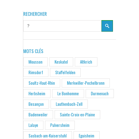
RECHERCHER
MOTS CLÉS
Mousson
Keskatel
Altkrich
Rimsdorf
Staffelfelden
Soultz-Haut-Rhin
Merkwiller-Pechelbronn
Herbsheim
Le Bonhomme
Durmenach
Besançon
Lauthenbach-Zell
Badenweiler
Sainte-Croix-en-Plaine
Lalaye
Pulversheim
Sasbach-am-Kaiserstuhl
Eguisheim