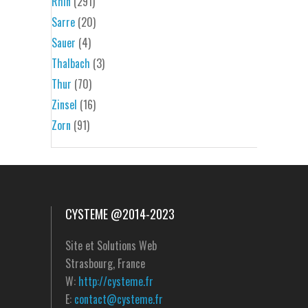
Rhin
(291)
Sarre
(20)
Sauer
(4)
Thalbach
(3)
Thur
(70)
Zinsel
(16)
Zorn
(91)
CYSTEME @2014-2023
Site et Solutions Web
Strasbourg, France
W:
http://cysteme.fr
E:
contact@cysteme.fr