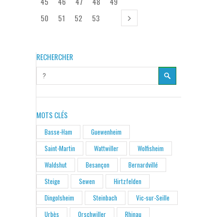
45
46
47
48
49
50
51
52
53
RECHERCHER
MOTS CLÉS
Basse-Ham
Guewenheim
Saint-Martin
Wattwiller
Wolfisheim
Waldshut
Besançon
Bernardvillé
Steige
Sewen
Hirtzfelden
Dingolsheim
Steinbach
Vic-sur-Seille
Urbès
Orschwiller
Rhinau