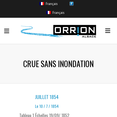
Français
EVENEMENTS
Français
Coulée de boue
(11)
Crue sans inondation
(265)
Inondation
(554)
Remontée de nappe
(11)
Ruissellement urbain
(85)
CRUE SANS INONDATION
JUILLET 1854
Le 10 / 7 / 1854
Tableau 1 Échelles 19/09/ 1852