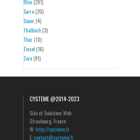
Rhin
(291)
Sarre
(20)
Sauer
(4)
Thalbach
(3)
Thur
(70)
Zinsel
(16)
Zorn
(91)
CYSTEME @2014-2023
Site et Solutions Web
Strasbourg, France
W:
http://cysteme.fr
E:
contact@cysteme.fr