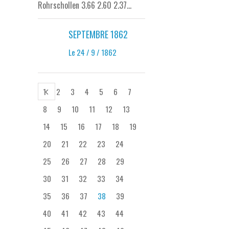
Rohrschollen 3.66 2.60 2.37...
SEPTEMBRE 1862
Le 24 / 9 / 1862
1
2
3
4
5
6
7
8
9
10
11
12
13
14
15
16
17
18
19
20
21
22
23
24
25
26
27
28
29
30
31
32
33
34
35
36
37
38
39
40
41
42
43
44