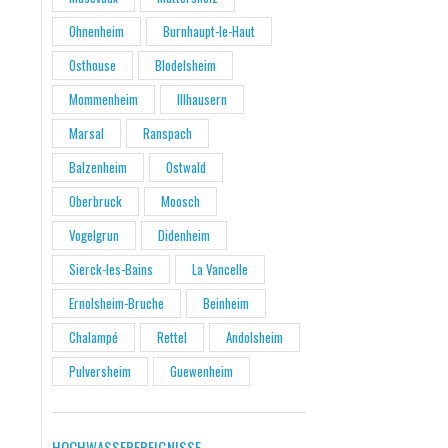
Ohnenheim
Burnhaupt-le-Haut
Osthouse
Blodelsheim
Mommenheim
Illhausern
Marsal
Ranspach
Balzenheim
Ostwald
Oberbruck
Moosch
Vogelgrun
Didenheim
Sierck-les-Bains
La Vancelle
Ernolsheim-Bruche
Beinheim
Chalampé
Rettel
Andolsheim
Pulversheim
Guewenheim
HOCHWASSEREREIGNISSE