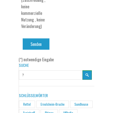
(Zuschreibung ,
keine
kommerzielle
Nutzung , keine
Veränderung)
(*) notwendige Eingabe
SUCHE
SCHLÜSSELWÖRTER
Rettel
Ernolsheim-Bruche
Sundhouse
Freistroff
Rhinau
Uffholtz