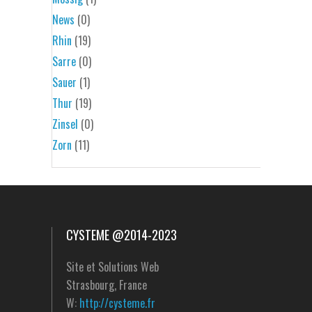
News
(0)
Rhin
(19)
Sarre
(0)
Sauer
(1)
Thur
(19)
Zinsel
(0)
Zorn
(11)
CYSTEME @2014-2023
Site et Solutions Web
Strasbourg, France
W:
http://cysteme.fr