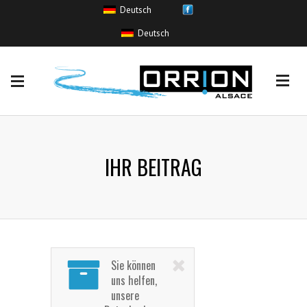
Deutsch
HOCHWASSEREREIGNISSE
Deutsch
Coulée de boue
(0)
Crue sans inondation
(6)
Inondation
(52)
Remontée de nappe
(0)
Ruissellement urbain
(2)
IHR BEITRAG
Sie können
uns helfen,
unsere