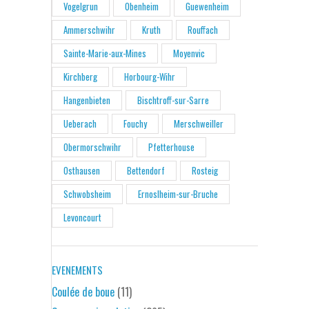
Vogelgrun
Obenheim
Guewenheim
Ammerschwihr
Kruth
Rouffach
Sainte-Marie-aux-Mines
Moyenvic
Kirchberg
Horbourg-Wihr
Hangenbieten
Bischtroff-sur-Sarre
Ueberach
Fouchy
Merschweiller
Obermorschwihr
Pfetterhouse
Osthausen
Bettendorf
Rosteig
Schwobsheim
Ernoslheim-sur-Bruche
Levoncourt
EVENEMENTS
Coulée de boue
(11)