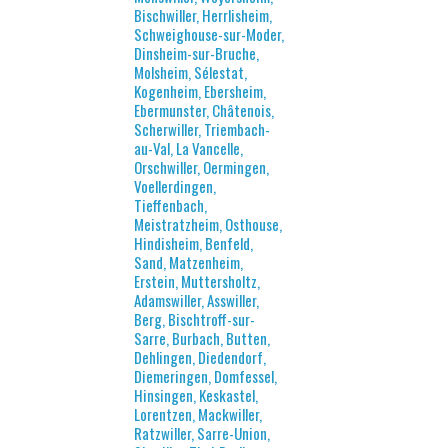
Bischwiller, Herrlisheim,
Schweighouse-sur-Moder,
Dinsheim-sur-Bruche,
Molsheim, Sélestat,
Kogenheim, Ebersheim,
Ebermunster, Châtenois,
Scherwiller, Triembach-
au-Val, La Vancelle,
Orschwiller, Oermingen,
Voellerdingen,
Tieffenbach,
Meistratzheim, Osthouse,
Hindisheim, Benfeld,
Sand, Matzenheim,
Erstein, Muttersholtz,
Adamswiller, Asswiller,
Berg, Bischtroff-sur-
Sarre, Burbach, Butten,
Dehlingen, Diedendorf,
Diemeringen, Domfessel,
Hinsingen, Keskastel,
Lorentzen, Mackwiller,
Ratzwiller, Sarre-Union,