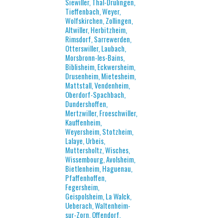
Siewiller, Thal-Drulingen,
Tieffenbach, Weyer,
Wolfskirchen, Zollingen,
Altwiller, Herbitzheim,
Rimsdorf, Sarrewerden,
Otterswiller, Laubach,
Morsbronn-les-Bains,
Biblisheim, Eckwersheim,
Drusenheim, Mietesheim,
Mattstall, Vendenheim,
Oberdorf-Spachbach,
Dundershoffen,
Mertzwiller, Froeschwiller,
Kauffenheim,
Weyersheim, Stotzheim,
Lalaye, Urbeis,
Muttersholtz, Wisches,
Wissembourg, Avolsheim,
Bietlenheim, Haguenau,
Pfaffenhoffen,
Fegersheim,
Geispolsheim, La Walck,
Ueberach, Waltenheim-
sur-Zorn, Offendorf,