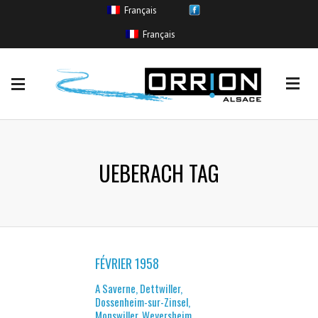
Français
EVENEMENTS
Français
Coulée de boue
(11)
Crue sans inondation
(265)
Inondation
(554)
Remontée de nappe
(11)
Ruissellement urbain
(85)
UEBERACH TAG
FÉVRIER 1958
A Saverne, Dettwiller,
Dossenheim-sur-Zinsel,
Monswiller, Weyersheim,