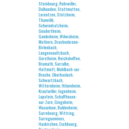
Steinbourg, Rohrwiller,
Dalhunden, Stattmatten,
Lorentzen, Stotzheim,
Thanvillé,
Schwindratzheim,
Geudertheim,
Gambsheim, Wilwisheim,
Mothern, Drachenbronn-
Birlenbach,
Langensoultzbach,
Gerstheim, Reichshoffen,
Brumath, Sarralbe,
Hattmatt, Muhlbach-sur-
Bruche, Oberhaslach,
Schwartzbach,
Witternheim, Hilsenheim,
Krautwiller, Ingenheim,
Lupstein, Schaffhouse-
sur-Zorn, Gingsheim,
Wasselone, Baldenheim,
Sarrebourg, Wittring,
Sarreguemines,
Haskirchen, Eschbourg,