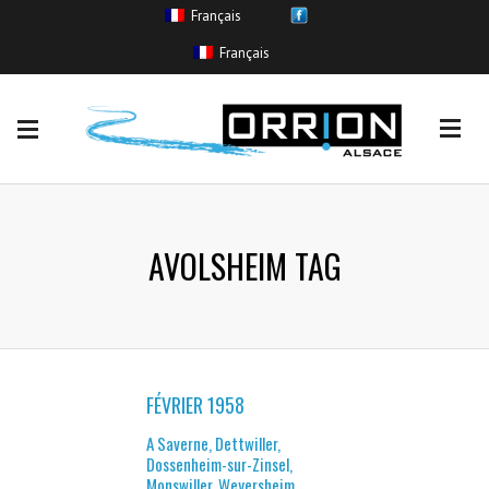
Français
EVENEMENTS
Français
Coulée de boue
(11)
Crue sans inondation
(265)
Inondation
(554)
Remontée de nappe
(11)
Ruissellement urbain
(85)
AVOLSHEIM TAG
FÉVRIER 1958
A Saverne, Dettwiller,
Dossenheim-sur-Zinsel,
Monswiller, Weyersheim,