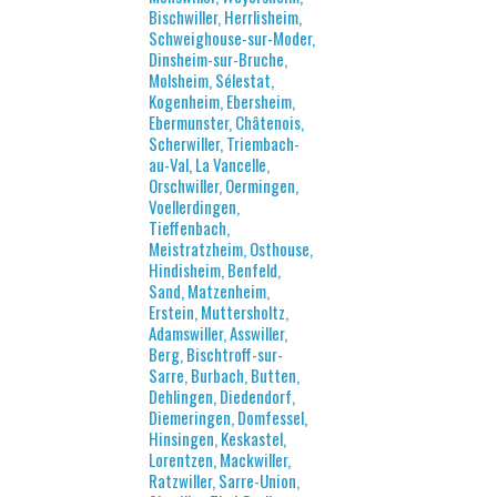
Bischwiller, Herrlisheim,
Schweighouse-sur-Moder,
Dinsheim-sur-Bruche,
Molsheim, Sélestat,
Kogenheim, Ebersheim,
Ebermunster, Châtenois,
Scherwiller, Triembach-
au-Val, La Vancelle,
Orschwiller, Oermingen,
Voellerdingen,
Tieffenbach,
Meistratzheim, Osthouse,
Hindisheim, Benfeld,
Sand, Matzenheim,
Erstein, Muttersholtz,
Adamswiller, Asswiller,
Berg, Bischtroff-sur-
Sarre, Burbach, Butten,
Dehlingen, Diedendorf,
Diemeringen, Domfessel,
Hinsingen, Keskastel,
Lorentzen, Mackwiller,
Ratzwiller, Sarre-Union,