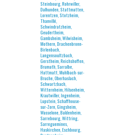
Steinbourg, Rohrwiller,
Dalhunden, Stattmatten,
Lorentzen, Stotzheim,
Thanvillé,
Schwindratzheim,
Geudertheim,
Gambsheim, Wilwisheim,
Mothern, Drachenbronn-
Birlenbach,
Langensoultzbach,
Gerstheim, Reichshoffen,
Brumath, Sarralbe,
Hattmatt, Muhlbach-sur-
Bruche, Oberhaslach,
Schwartzbach,
Witternheim, Hilsenheim,
Krautwiller, Ingenheim,
Lupstein, Schaffhouse-
sur-Zorn, Gingsheim,
Wasselone, Baldenheim,
Sarrebourg, Wittring,
Sarreguemines,
Haskirchen, Eschbourg,