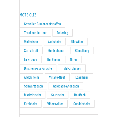
MOTS CLÉS
Goxwiller Gumbrechtshoffen
Traubach-le-Haut
Fellering
Waldwisse
Avolsheim
Uhrwiller
Sarraltroff
Goldscheuer
Rémelfang
La Broque
Burkheim
Niffer
Dinsheim-sur-Bruche
Tahl-Drulingen
Andolsheim
Village-Neuf
Logelheim
Schwartzbach
Goldbach-Altenbach
Markolsheim
Sausheim
Rouffach
Kirchheim
Viberswiller
Gundolsheim