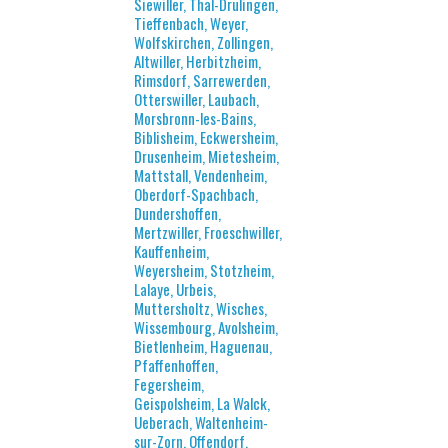
Siewiller, Thal-Drulingen,
Tieffenbach, Weyer,
Wolfskirchen, Zollingen,
Altwiller, Herbitzheim,
Rimsdorf, Sarrewerden,
Otterswiller, Laubach,
Morsbronn-les-Bains,
Biblisheim, Eckwersheim,
Drusenheim, Mietesheim,
Mattstall, Vendenheim,
Oberdorf-Spachbach,
Dundershoffen,
Mertzwiller, Froeschwiller,
Kauffenheim,
Weyersheim, Stotzheim,
Lalaye, Urbeis,
Muttersholtz, Wisches,
Wissembourg, Avolsheim,
Bietlenheim, Haguenau,
Pfaffenhoffen,
Fegersheim,
Geispolsheim, La Walck,
Ueberach, Waltenheim-
sur-Zorn, Offendorf,