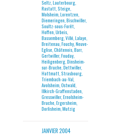
Seltz, Lauterbourg,
Rastatt, Steige,
Molsheim, Lorentzen,
Diemeringen, Bischwiller,
Soultz-sous-Forêt,
Hoffen, Urbeis,
Bassemberg, Villé, Lalaye,
Breitenau, Fouchy, Neuve-
Eglise, Châtenois, Barr,
Gertwiller, Fouday,
Heiligenberg, Dinsheim-
sur-Bruche, Dettwiller,
Hattmatt, Strasbourg,
Triembach-au-Val,
Avolsheim, Ostwald,
Illkirch-Graffenstaden,
Gresswiller, Ernolsheim-
Bruche, Ergersheim,
Dorlisheim, Mutzig
JANVIER 2004