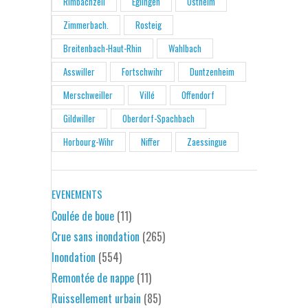
Rimbachzell
Eglingen
Ostheim
Zimmerbach.
Rosteig
Breitenbach-Haut-Rhin
Wahlbach
Asswiller
Fortschwihr
Duntzenheim
Merschweiller
Villé
Offendorf
Gildwiller
Oberdorf-Spachbach
Horbourg-Wihr
Niffer
Zaessingue
EVENEMENTS
Coulée de boue
(11)
Crue sans inondation
(265)
Inondation
(554)
Remontée de nappe
(11)
Ruissellement urbain
(85)