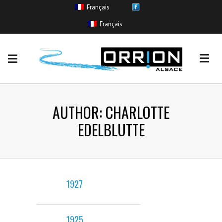
Français
EVENEMENTS
Français
Coulée de boue
(11)
Crue sans inondation
(265)
Inondation
(554)
Remontée de nappe
(11)
Ruissellement urbain
(85)
AUTHOR: CHARLOTTE
EDELBLUTTE
1927
1925